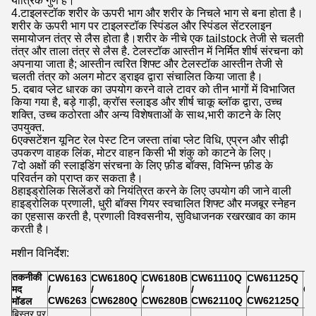
यांत्रिक गुण हैं।
4.टाइलस्टॉक शरीर के ऊपरी भाग और शरीर के निचले भाग से बना होता है।
शरीर के ऊपरी भाग पर टाइलस्टॉक स्पिंडल और स्पिंडल सेंटरलाइन
समायोजन तंत्र से लैस होता है।शरीर के नीचे एक tailstock तेजी से चलती
तंत्र और ताला तंत्र से लैस है. टेलस्टॉक आस्तीन में निर्मित शीर्ष संरचना को
अपनाया जाता है; आस्तीन त्वरित शिफ्ट और टेलस्टॉक आस्तीन तेजी से
चलती तंत्र को अलग मोटर ड्राइव द्वारा संचालित किया जाता है।
5. दबाव प्लेट धारक का उपयोग करने वाले टावर को तीन भागों में विभाजित
किया गया है, बड़े गाड़ी, क्रॉस स्लाइड और शीर्ष चाकू ब्लॉक द्वारा, उच्च
शक्ति, उच्च कठोरता और अन्य विशेषताओं के साथ,भारी काटने के लिए
उपयुक्त.
6एक्सटेंशन यूनिट रेल पेस्ट टिन जस्ता तांबा प्लेट विधि, एप्रन और सीढ़ी
उपकरण वाहक लिंक, मोटर वाहन किसी भी शंकु को काटने के लिए।
7दो अक्षों की स्लाइडिंग संरचना के लिए फ़ीड बॉक्स, विभिन्न फ़ीड के
परिवर्तन को प्राप्त कर सकता है।
8हाइड्रोलिक सिलेंडरों को नियंत्रित करने के लिए उपयोग की जाने वाली
हाइड्रोलिक प्रणाली, धुरी बॉक्स गियर स्वचालित शिफ्ट और मजबूर स्नेहन
का एहसास करती है, प्रणाली विश्वसनीय, सुविधाजनक रखरखाव का काम
करती है।
मशीन विनिर्देश:
तकनीकी
CW6163
CW6180Q
CW6180B
CW61110Q
CW61125Q
मद
/
/
/
/
/
CW
CW6263
CW6280Q
CW6280B
CW62110Q
CW62125Q
मॉडल
बिस्तर पर