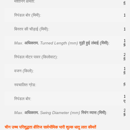
मशीनिंग क्षमता:
टिक
स्पिंडल बोर (मिमी):
10
बिस्तर की चौड़ाई (मिमी):
11
10
Max.
अधिकतम.
Turned Length (mm)
मुड़ी हुई लंबाई (मिमी)
:
मिमी
22
स्पिंडल मोटर पावर (किलोवाट):
किल
15
वजन (किलो):
किग्
स्वचालित ग्रेड:
निय
10
स्पिंडल बोर:
एमए
20
Max.
अधिकतम.
Swing Diameter (mm)
स्विंग व्यास (मिमी)
:
मिमी
चीन उच्च परिशुद्धता क्षैतिज सार्वभौमिक भारी शुल्क धातु लात कीमतें