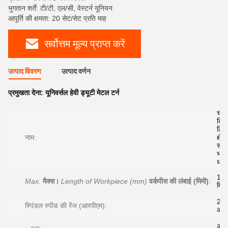
भुगतान शर्तें: टी/टी, एल/सी, वेस्टर्न यूनियन
आपूर्ति की क्षमता: 20 सेट/सेट प्रति माह
सर्वोत्तम मूल्य प्राप्त करें
उत्पाद विवरण
उत्पाद वर्णन
प्रमुखता देना:
यूनिवर्सल हेवी ड्यूटी मेटल टर्न
चीन
बिक्
लिए
नाम:
क्षैत
सार्
भारी
धातु 
10
Max.
मैक्स।
Length of Workpiece (mm)
वर्कपीस की लंबाई (मिमी)
:
मिमी
2 -
स्पिंडल स्पीड की रेंज (आरपीएम):
आर.
अत्