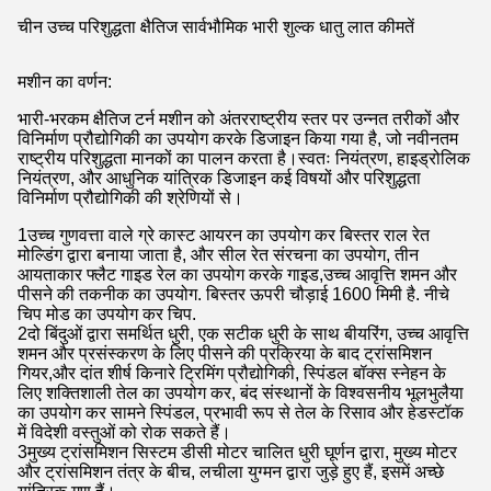
चीन उच्च परिशुद्धता क्षैतिज सार्वभौमिक भारी शुल्क धातु लात कीमतें
मशीन का वर्णन:
भारी-भरकम क्षैतिज टर्न मशीन को अंतरराष्ट्रीय स्तर पर उन्नत तरीकों और
विनिर्माण प्रौद्योगिकी का उपयोग करके डिजाइन किया गया है, जो नवीनतम
राष्ट्रीय परिशुद्धता मानकों का पालन करता है।स्वतः नियंत्रण, हाइड्रोलिक
नियंत्रण, और आधुनिक यांत्रिक डिजाइन कई विषयों और परिशुद्धता
विनिर्माण प्रौद्योगिकी की श्रेणियों से।
1उच्च गुणवत्ता वाले ग्रे कास्ट आयरन का उपयोग कर बिस्तर राल रेत
मोल्डिंग द्वारा बनाया जाता है, और सील रेत संरचना का उपयोग, तीन
आयताकार फ्लैट गाइड रेल का उपयोग करके गाइड,उच्च आवृत्ति शमन और
पीसने की तकनीक का उपयोग. बिस्तर ऊपरी चौड़ाई 1600 मिमी है. नीचे
चिप मोड का उपयोग कर चिप.
2दो बिंदुओं द्वारा समर्थित धुरी, एक सटीक धुरी के साथ बीयरिंग, उच्च आवृत्ति
शमन और प्रसंस्करण के लिए पीसने की प्रक्रिया के बाद ट्रांसमिशन
गियर,और दांत शीर्ष किनारे ट्रिमिंग प्रौद्योगिकी, स्पिंडल बॉक्स स्नेहन के
लिए शक्तिशाली तेल का उपयोग कर, बंद संस्थानों के विश्वसनीय भूलभुलैया
का उपयोग कर सामने स्पिंडल, प्रभावी रूप से तेल के रिसाव और हेडस्टॉक
में विदेशी वस्तुओं को रोक सकते हैं।
3मुख्य ट्रांसमिशन सिस्टम डीसी मोटर चालित धुरी घूर्णन द्वारा, मुख्य मोटर
और ट्रांसमिशन तंत्र के बीच, लचीला युग्मन द्वारा जुड़े हुए हैं, इसमें अच्छे