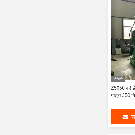
वीडियो
Z5050 बड़े छे
यात्रा 350 मि
सर