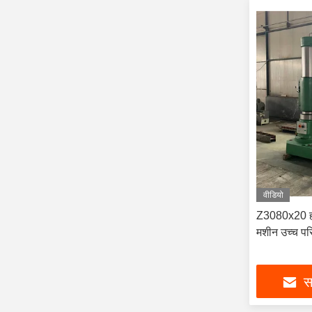
वीडियो
Z3080x20 हाइ
मशीन उच्च परि
सर