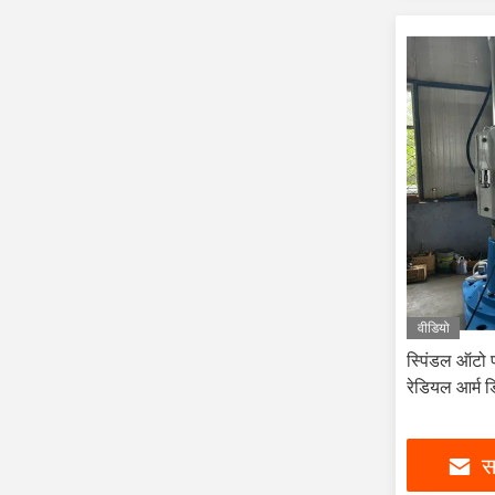
वीडियो
स्पिंडल ऑटो फ
रेडियल आर्म 
सर