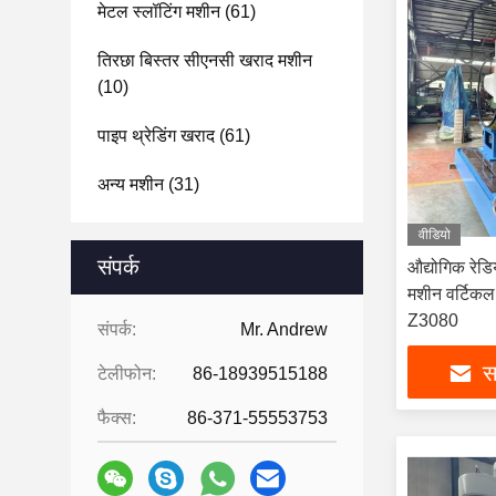
मेटल स्लॉटिंग मशीन
(61)
तिरछा बिस्तर सीएनसी खराद मशीन
(10)
पाइप थ्रेडिंग खराद
(61)
अन्य मशीन
(31)
वीडियो
संपर्क
औद्योगिक रेडि
मशीन वर्टिकल
Z3080
संपर्क:
Mr. Andrew
सर
टेलीफोन:
86-18939515188
फैक्स:
86-371-55553753