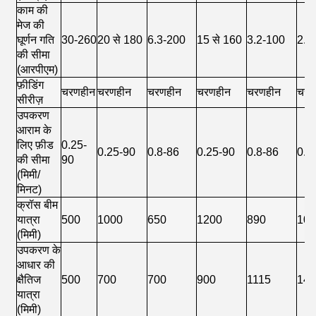
काम की
मेज की
घूर्णन गति
30-260
20 से 180
6.3-200
15 से 160
3.2-100
2.2
की सीमा
(आरपीएम)
फ़ीडिंग
चरणहीन
चरणहीन
चरणहीन
चरणहीन
चरणहीन
चरण
सीरीज़
उपकरण
आराम के
लिए फ़ीड
0.25-
0.25-90
0.8-86
0.25-90
0.8-86
0.8
की सीमा
90
(मिमी/
मिनट)
क्रॉस बीम
यात्रा
500
1000
650
1200
890
10
(मिमी)
उपकरण के
आधार की
क्षैतिज
500
700
700
900
1115
14
यात्रा
(मिमी)