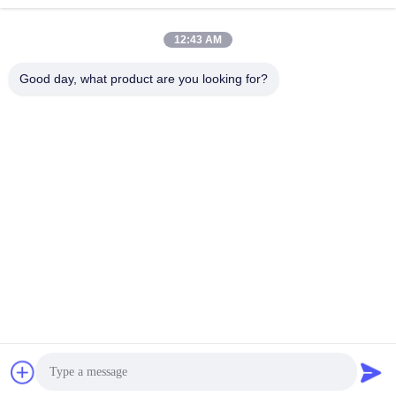
सर्वोत्तम मूल्य प्राप्त करें
सर्वोत्तम मूल्य प्राप्त करें
12:43 AM
Good day, what product are you looking for?
Henan Baishun Machinery Equipment Co.,
Ltd.
sale@goodlathe.com
86-18939515188
नहीं.65, तियानमिंग रोड, जिनशुई जिला, झेंगझौ शहर, हेनान प्रांत, चीन
चीन अच्छी गुणवत्ता ऊर्ध्वाधर लात मशीन देने वाला। कॉपीराइट © 2023-2026
lathemach.com . सर्वाधिकार सुरक्षित।