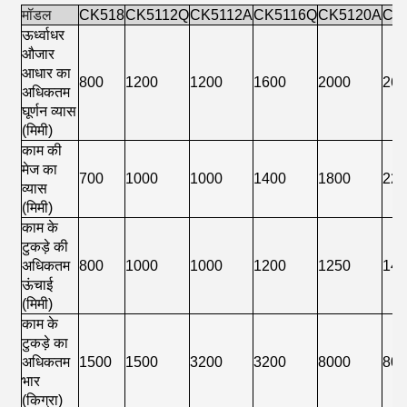
मॉडल
CK518
CK5112Q
CK5112A
CK5116Q
CK5120A
CK
ऊर्ध्वाधर
औजार
आधार का
800
1200
1200
1600
2000
26
अधिकतम
घूर्णन व्यास
(मिमी)
काम की
मेज का
700
1000
1000
1400
1800
22
व्यास
(मिमी)
काम के
टुकड़े की
अधिकतम
800
1000
1000
1200
1250
14
ऊंचाई
(मिमी)
काम के
टुकड़े का
अधिकतम
1500
1500
3200
3200
8000
80
भार
(किग्रा)