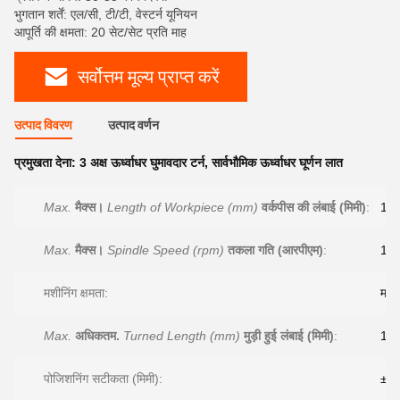
भुगतान शर्तें: एल/सी, टी/टी, वेस्टर्न यूनियन
आपूर्ति की क्षमता: 20 सेट/सेट प्रति माह
सर्वोत्तम मूल्य प्राप्त करें
उत्पाद विवरण
उत्पाद वर्णन
प्रमुखता देना:
3 अक्ष ऊर्ध्वाधर घुमावदार टर्न
,
सार्वभौमिक ऊर्ध्वाधर घूर्णन लात
Max.
मैक्स।
Length of Workpiece (mm)
वर्कपीस की लंबाई (मिमी)
:
16
Max.
मैक्स।
Spindle Speed (rpm)
तकला गति (आरपीएम)
:
160
मशीनिंग क्षमता:
मध्य
Max.
अधिकतम.
Turned Length (mm)
मुड़ी हुई लंबाई (मिमी)
:
16
पोजिशनिंग सटीकता (मिमी):
± 0