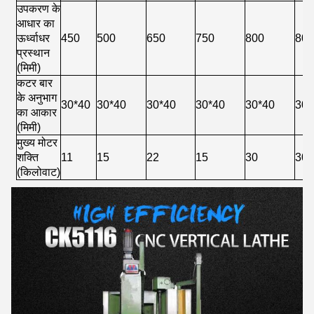
उपकरण के
आधार का
ऊर्ध्वाधर
450
500
650
750
800
80
प्रस्थान
(मिमी)
कटर बार
के अनुभाग
30*40
30*40
30*40
30*40
30*40
30*
का आकार
(मिमी)
मुख्य मोटर
शक्ति
11
15
22
15
30
30
(किलोवाट)