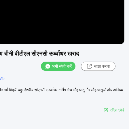
ाथ चीनी वीटीएल सीएनसी ऊर्ध्वाधर खराद
अभी संपर्क करें
साझा करना
मशीन
र्म बिक्री बहुउद्देश्यीय सीएनसी ऊर्ध्वाधर टर्निंग लेथ लौह धातु, गैर लौह धातुओं और आंशिक
संदेश छोड़ें