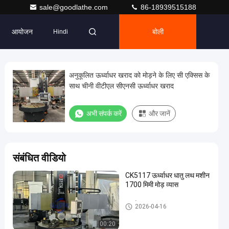
sale@goodlathe.com
86-18939515188
आयोजन
बोली
Hindi
अनुकूलित ऊर्ध्वाधर खराद को मोड़ने के लिए सी एक्सिस के
साथ चीनी वीटीएल सीएनसी ऊर्ध्वाधर खराद
अभी संपर्क करें
और जानें
संबंधित वीडियो
CK5117 ऊर्ध्वाधर धातु लथ मशीन
1700 मिमी मोड़ व्यास
ऊर्ध्वाधर लात मशीन
2026-04-16
00:20