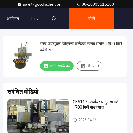
sale@goodlathe.com
86-18939515188
आयोजन
बोली
Hindi
उच्च परिशुद्धता सीएनसी वर्टिकल खराद मशीन 2600 मिमी
वर्कपीस
अभी संपर्क करें
और जानें
संबंधित वीडियो
CK5117 ऊर्ध्वाधर धातु लथ मशीन
1700 मिमी मोड़ व्यास
ऊर्ध्वाधर लात मशीन
2026-04-16
00:20