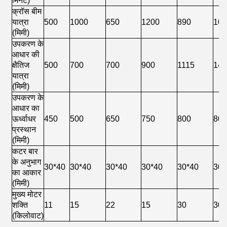
मिनट)
क्रॉस बीम
यात्रा
500
1000
650
1200
890
10
(मिमी)
उपकरण के
आधार की
क्षैतिज
500
700
700
900
1115
14
यात्रा
(मिमी)
उपकरण के
आधार का
ऊर्ध्वाधर
450
500
650
750
800
80
प्रस्थान
(मिमी)
कटर बार
के अनुभाग
30*40
30*40
30*40
30*40
30*40
30*
का आकार
(मिमी)
मुख्य मोटर
शक्ति
11
15
22
15
30
30
(किलोवाट)