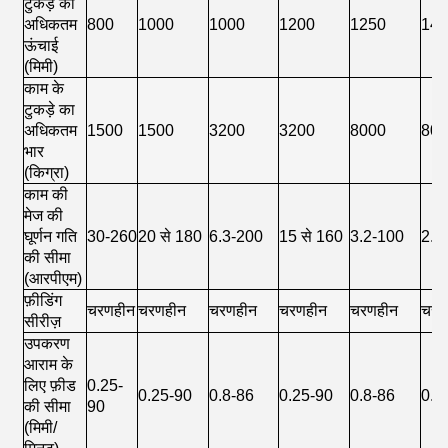
टुकड़े की
अधिकतम
800
1000
1000
1200
1250
14
ऊंचाई
(मिमी)
काम के
टुकड़े का
अधिकतम
1500
1500
3200
3200
8000
80
भार
(किग्रा)
काम की
मेज की
घूर्णन गति
30-260
20 से 180
6.3-200
15 से 160
3.2-100
2.2
की सीमा
(आरपीएम)
फ़ीडिंग
चरणहीन
चरणहीन
चरणहीन
चरणहीन
चरणहीन
चरण
सीरीज़
उपकरण
आराम के
लिए फ़ीड
0.25-
0.25-90
0.8-86
0.25-90
0.8-86
0.8
की सीमा
90
(मिमी/