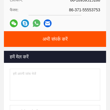
टेलीफोन:
86-18939515188
फैक्स:
86-371-55553753
अभी संपर्क करें
हमें मेल करें