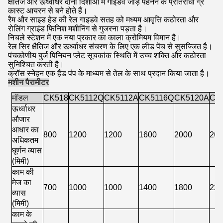
क्षैतिज और ऊर्ध्वाधर दोनों दिशाओं में गाइडवे जोड़े पहनने के प्रतिरोधी ग्रे
कास्ट आयरन से बने होते हैं।
रैम और साइड हेड की रेल गाइडवे सतह को मध्यम आवृत्ति कठोरता और
रोलिंग ग्राइंड फिनिश मशीनिंग से गुजरना पड़ता है।
निचले स्टेशन में एक नया प्रकार का काला क्रोमियम विमान है।
रेल सिर क्षैतिज और ऊर्ध्वाधर संचरण के लिए एक लीड पेंच से सुसज्जित है।
पंचकोणीय बुर्ज पिनियन प्लेट सूचकांक स्थिति में उच्च शक्ति और कठोरता
सुनिश्चित करती है।
क्रॉस स्नेहन एक हैंड पंप के माध्यम से तेल के साथ प्रदान किया जाता है।
मशीन पैरामीटर
मॉडल
CK518
CK5112Q
CK5112A
CK5116Q
CK5120A
CK
ऊर्ध्वाधर
औजार
आधार का
800
1200
1200
1600
2000
26
अधिकतम
घूर्णन व्यास
(मिमी)
काम की
मेज का
700
1000
1000
1400
1800
22
व्यास
(मिमी)
काम के