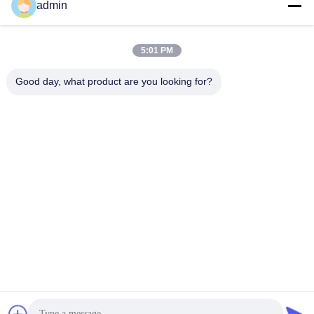
admin
सप्लायर भारी शुल्क
सीएनसी मशीन टूल
सर्वोत्तम मूल्य प्राप्त करें
सर्वोत्तम मूल्य प्राप्त करें
5:01 PM
Good day, what product are you looking for?
Henan Baishun Machinery Equipment Co.,
Ltd.
sale@goodlathe.com
86-18939515188
नहीं.65, तियानमिंग रोड, जिनशुई जिला, झेंगझौ शहर, हेनान प्रांत, चीन
चीन अच्छी गुणवत्ता ऊर्ध्वाधर लात मशीन देने वाला। कॉपीराइट © 2023-2026