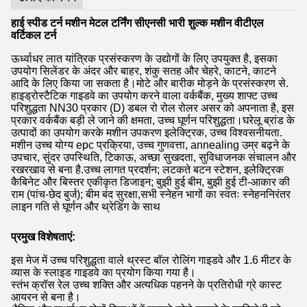
हाई स्पीड टर्न मशीन मेटल टर्निंग सीएनसी भारी शुल्क मशीन वीटीएल
वर्टिकल टर्न
ऊर्ध्वाधर लात यांत्रिक प्रसंस्करण के उद्योगों के लिए उपयुक्त है, इसका
उपयोग सिलेंडर के अंदर और बाहर, शंकु सतह और चेहरे, काटने, काटने
आदि के लिए किया जा सकता है।मोटे और बारीक मोड़ने के प्रसंस्करण से.
हाइड्रोस्टैटिक गाइडवे का उपयोग करने वाला वर्कबैंक, मुख्य शाफ्ट उच्च
परिशुद्धता NN30 प्रकार (D) डबल रो रोल रोलर असर को अपनाता है, इस
प्रकार वर्कबैंक बड़ी ले जाने की क्षमता, उच्च घूर्णन परिशुद्धता।घरेलू ब्रांड के
उत्पादों का उपयोग करके मशीन उपकरण इलेक्ट्रिक, उच्च विश्वसनीयता.
मशीन उच्च योग्य epc प्रक्रिया, उच्च गुणवत्ता, annealing उम्र बढ़ने के
उपचार, सुंदर उपस्थिति, टिकाऊ, अच्छा सुखदता, सुविधाजनक संचालन और
रखरखाव से बना है.उच्च लागत प्रदर्शन; लटकते बटन स्टेशन, इलेक्ट्रिक
कैबिनेट और बिस्तर एकीकृत डिजाइन; बुझी हुई बीम, बुझी हुई टी-आकार की
राम (पांच-छेद बुर्ज); बीम बंद सुरक्षा,सभी स्नेहन भागों का स्वतः स्नेहननिरंतर
लाइन गति से घूर्णन और थ्रेडिंग के साथ
प्रमुख विशेषताएं:
इस मेज में उच्च परिशुद्धता वाले थ्रस्ट बॉल रोलिंग गाइडवे और 1.6 मीटर के
व्यास के स्लाइड गाइडवे का प्रयोग किया गया है।
स्तंभ क्रॉस रेल उच्च शक्ति और अत्यधिक पहनने के प्रतिरोधी ग्रे कास्ट
आयरन से बना है।