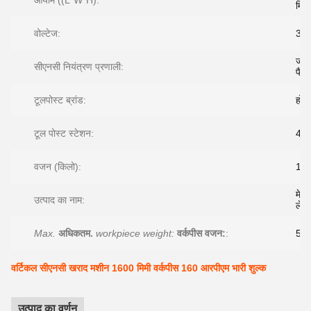
आयाम ((L*W*H):
मिमी
वोल्टेज:
38
जीएस
सीएनसी नियंत्रण प्रणाली:
फैन
टूलपोस्ट ब्रांड:
होंग
टूल पोस्ट स्टेशन:
4
वजन (किलो):
12
मेट
उत्पाद का नाम:
लेथ
Max.
अधिकतम.
workpiece weight:
वर्कपीस वजन:
:
500
वर्टिकल सीएनसी खराद मशीन 1600 मिमी वर्कपीस 160 आरपीएम भारी शुल्क
उत्पाद का वर्णन